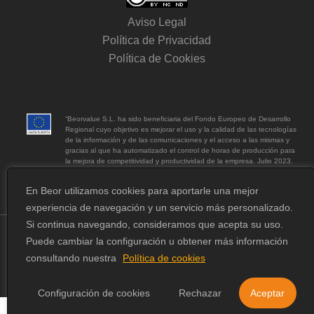
Aviso Legal
Política de Privacidad
Política de Cookies
“Beorvalue S.L. ha sido beneficiaria del Fondo Europeo de Desarrollo
Regional cuyo objetivo es mejorar el uso y la calidad de las tecnologías
de la información y de las comunicaciones y el acceso a las mismas y
gracias al que ha automatizado el control de horas de producción para
la mejora de competitividad y productividad de la empresa. Julio 2023.
Para ello ha contado con el apoyo del Programa Ticcamaras de la
Cámara de Comercio de Sabadell.”
En Beor utilizamos cookies para aportarle una mejor
Una manera de hacer Europa.
experiencia de navegación y un servicio más personalizado.
Si continua navegando, consideramos que acepta su uso.
Puede cambiar la configuración u obtener más información
© 2026 Beor.
consultando nuestra
Política de cookies
Design by
Erika Loga
Configuración de cookies
Rechazar
Aceptar