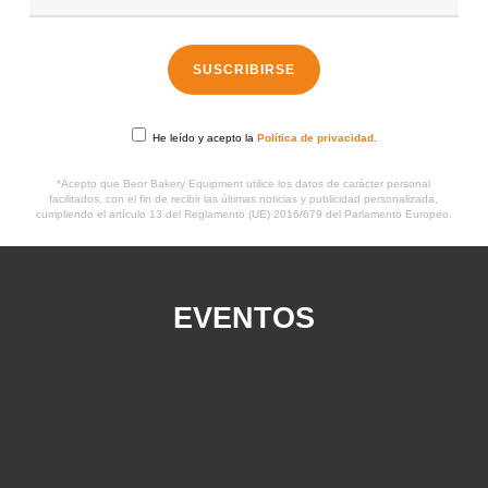
He leído y acepto la
Política de privacidad.
*Acepto que Beor Bakery Equipment utilice los datos de carácter personal
facilitados, con el fin de recibir las últimas noticias y publicidad personalizada,
cumpliendo el artículo 13 del Reglamento (UE) 2016/679 del Parlamento Europeo.
EVENTOS