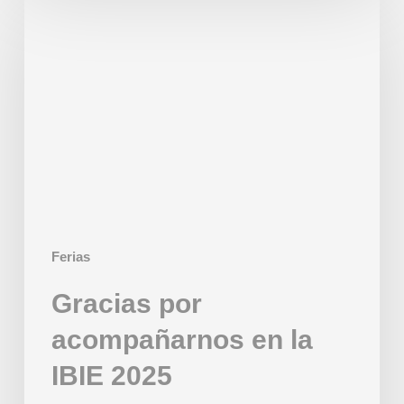
por
acompañarnos
en
la
IBIE
2025
Ferias
Gracias por
acompañarnos en la
IBIE 2025