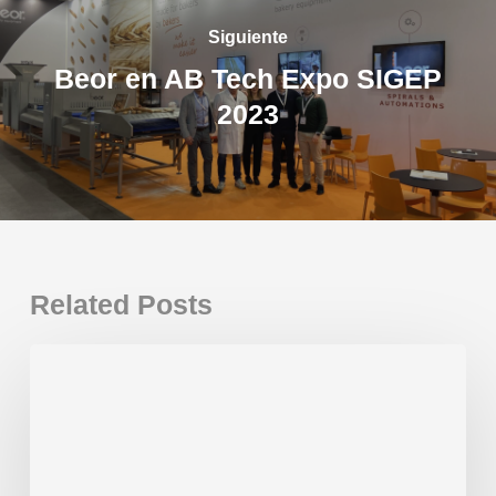
Siguiente
Beor en AB Tech Expo SIGEP
2023
Related Posts
¡Gracias
por
acompañarnos
este
2025!