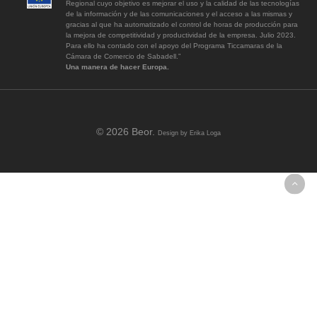
Regional cuyo objetivo es mejorar el uso y la calidad de las tecnologías
de la información y de las comunicaciones y el acceso a las mismas y
gracias al que ha automatizado el control de horas de producción para
la mejora de competitividad y productividad de la empresa. Julio 2023.
Para ello ha contado con el apoyo del Programa Ticcamaras de la
Cámara de Comercio de Sabadell.”
Una manera de hacer Europa.
© 2026 Beor.
Design by
Erika Loga