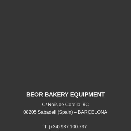
¡Gracias
¡Gracias por
G
por
acompañarnos
acompañarnos este
acom
este
2025!
2025!
28/11/2025
18/09/2025
BEOR BAKERY EQUIPMENT
C/ Roís de Corella, 9C
08205 Sabadell (Spain) – BARCELONA
T. (+34) 937 100 737