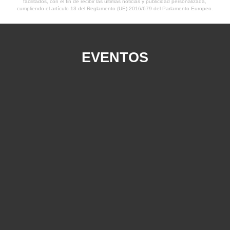
facilitados, con el fin de recibir las últimas noticias y publicidad personalizada,
cumpliendo el artículo 13 del Reglamento (UE) 2016/679 del Parlamento Europeo.
EVENTOS