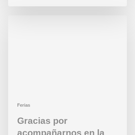
Gracias
por
acompañarnos
en
la
IBIE
2025
Ferias
Gracias por
acompañarnos en la