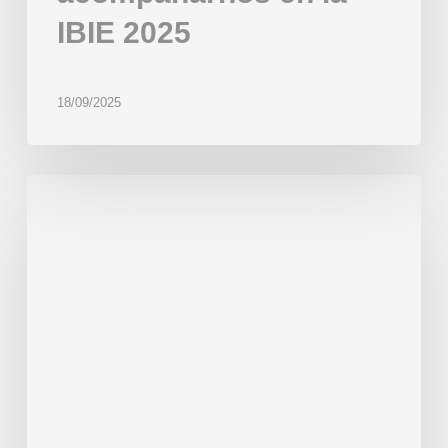
IBIE 2025
18/09/2025
Beor
en
la
IBA
2025
en
Düsseldorf