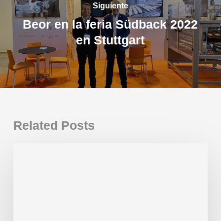
Siguiente
Beor en la feria Südback 2022
en Stuttgart
Related Posts
¡Gracias
por
acompañarnos
este
2025!