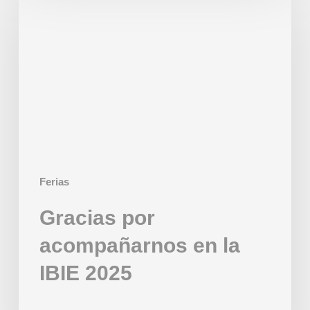
por
acompañarnos
en
la
IBIE
2025
Ferias
Gracias por
acompañarnos en la
IBIE 2025