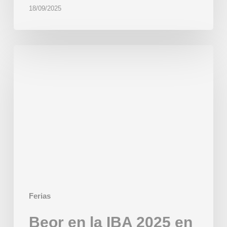
18/09/2025
Beor
en
la
IBA
2025
en
Düsseldorf
Ferias
Beor en la IBA 2025 en