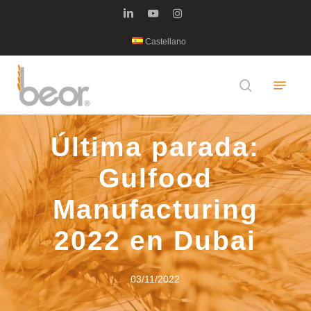
Skip
linkedin
youtube
instagram
to
Castellano
main
content
Menu
search
FERIAS
Última parada:
Gulfood
Manufacturing
2022 en Dubai
03/11/2022