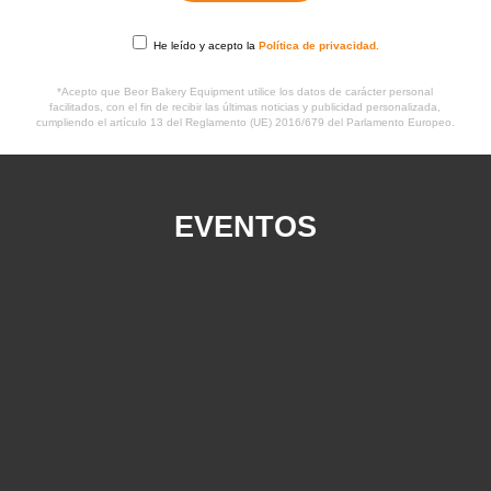
He leído y acepto la
Política de privacidad.
*Acepto que Beor Bakery Equipment utilice los datos de carácter personal
facilitados, con el fin de recibir las últimas noticias y publicidad personalizada,
cumpliendo el artículo 13 del Reglamento (UE) 2016/679 del Parlamento Europeo.
EVENTOS