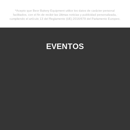
*Acepto que Beor Bakery Equipment utilice los datos de carácter personal
facilitados, con el fin de recibir las últimas noticias y publicidad personalizada,
cumpliendo el artículo 13 del Reglamento (UE) 2016/679 del Parlamento Europeo.
EVENTOS