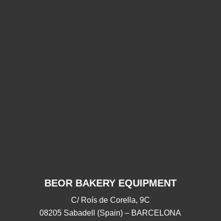
¡Gracias
¡Gracias por
G
por
acompañarnos
acompañarnos este
acom
este
2025!
2025!
28/11/2025
18/09/2025
BEOR BAKERY EQUIPMENT
C/ Roís de Corella, 9C
08205 Sabadell (Spain) – BARCELONA