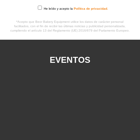
He leído y acepto la
Política de privacidad.
*Acepto que Beor Bakery Equipment utilice los datos de carácter personal
facilitados, con el fin de recibir las últimas noticias y publicidad personalizada,
cumpliendo el artículo 13 del Reglamento (UE) 2016/679 del Parlamento Europeo.
EVENTOS