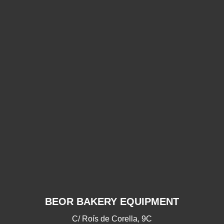
¡Gracias
¡Gracias por
G
por
acompañarnos
acompañarnos este
acom
este
2025!
2025!
28/11/2025
18/09/2025
BEOR BAKERY EQUIPMENT
C/ Roís de Corella, 9C