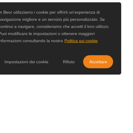
In Beor utilizziamo i cookie per offrirti un'esperienza di
navigazione migliore e un servizio più personalizzato. Se
continui a navigare, consideriamo che accetti il loro utilizzo.
Puoi modificare le impostazioni o ottenere maggiori
informazioni consultando la nostra
Politica sui cookie
Impostazioni dei cookie
Rifiuto
Accettare
ale Beor).
in Perú