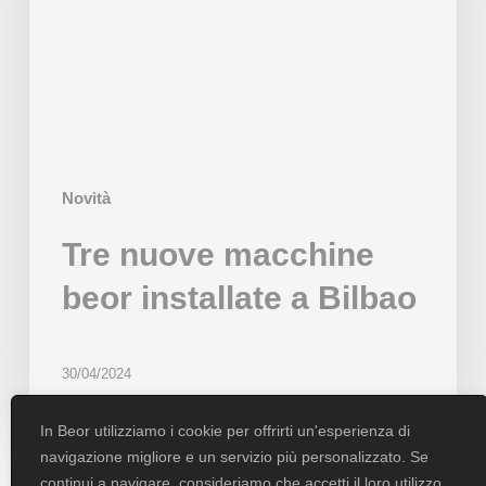
installate
a
Bilbao
Novità
Tre nuove macchine
beor installate a Bilbao
30/04/2024
In Beor utilizziamo i cookie per offrirti un'esperienza di
navigazione migliore e un servizio più personalizzato. Se
continui a navigare, consideriamo che accetti il loro utilizzo.