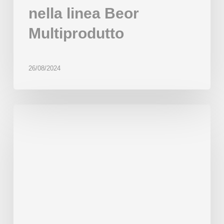
nella linea Beor
Multiprodutto
26/08/2024
Da
Barcellona
a
Panama:
innovarsi
con
Beor