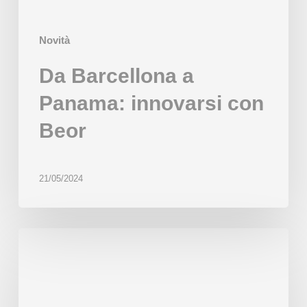
Novità
Da Barcellona a
Panama: innovarsi con
Beor
21/05/2024
Tre
nuove
macchine
beor