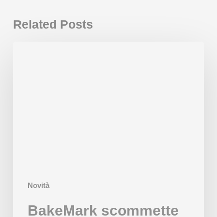
Related Posts
BakeMark
scommette
nella
linea
Beor
Multiprodutto
Novità
BakeMark scommette