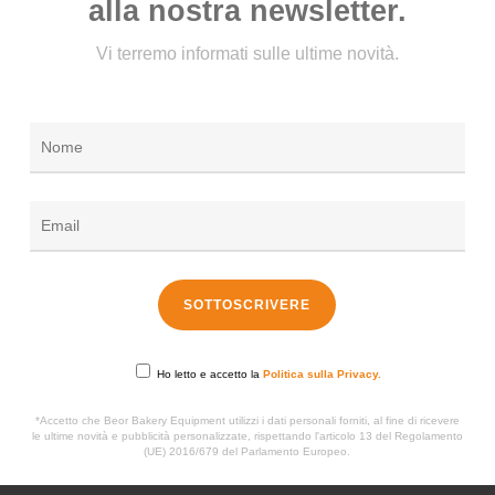
alla nostra newsletter.
Vi terremo informati sulle ultime novità.
Ho letto e accetto la
Politica sulla Privacy.
*Accetto che Beor Bakery Equipment utilizzi i dati personali forniti, al fine di ricevere
le ultime novità e pubblicità personalizzate, rispettando l'articolo 13 del Regolamento
(UE) 2016/679 del Parlamento Europeo.