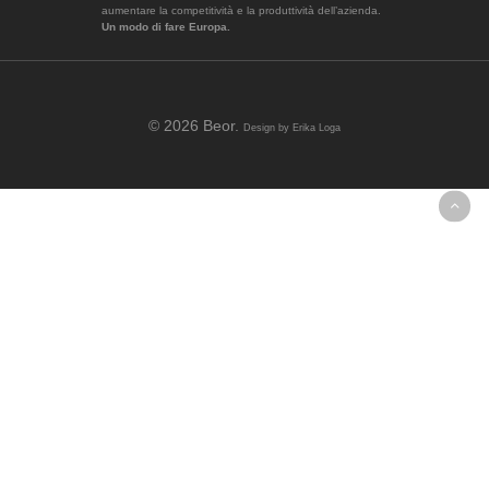
aumentare la competitività e la produttività dell’azienda.
Un modo di fare Europa.
© 2026 Beor.
Design by
Erika Loga