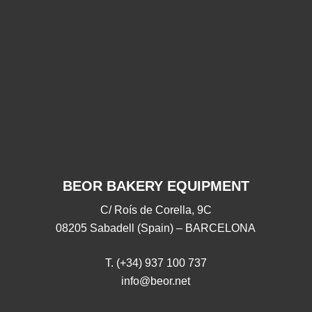
Grazie
Grazie mille per
Gra
mille
per
averci
acco
averci
accompagnato in
accompagnato
questo 2025!
24/09/2025
in
questo
28/11/2025
2025!
BEOR BAKERY EQUIPMENT
C/ Roís de Corella, 9C
08205 Sabadell (Spain) – BARCELONA
T. (+34) 937 100 737
info@beor.net