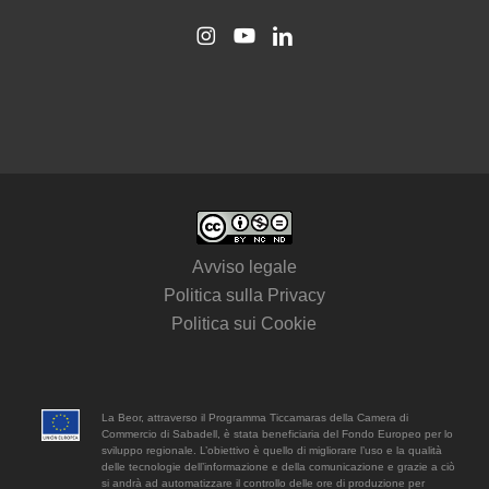
Avviso legale
Politica sulla Privacy
Politica sui Cookie
La Beor, attraverso il Programma Ticcamaras della Camera di
Commercio di Sabadell, è stata beneficiaria del Fondo Europeo per lo
sviluppo regionale. L’obiettivo è quello di migliorare l’uso e la qualità
delle tecnologie dell’informazione e della comunicazione e grazie a ciò
si andrà ad automatizzare il controllo delle ore di produzione per