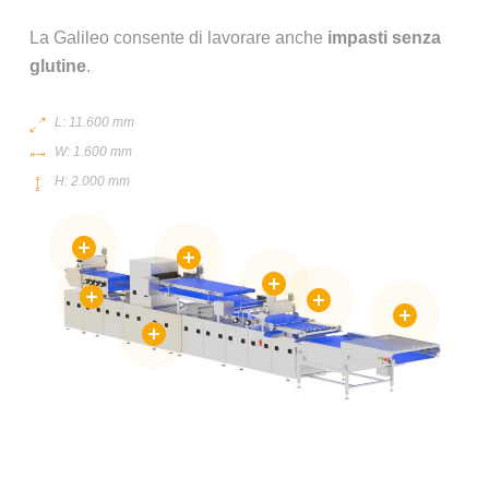
La Galileo consente di lavorare anche
impasti senza
glutine
.
L: 11.600 mm
W: 1.600 mm
H: 2.000 mm