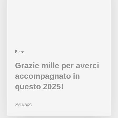
accompagnato
in
questo
2025!
Fiere
Grazie mille per averci
accompagnato in
questo 2025!
28/11/2025