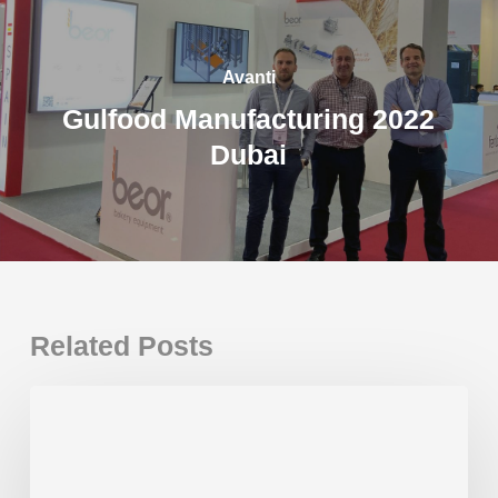
Avanti
Gulfood Manufacturing 2022
Dubai
Related Posts
Grazie
mille
per
averci