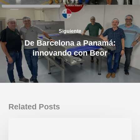
Siguiente
De Barcelona a Panamá:
innovando con Beor
Related Posts
Nueva
Gaudí
Plus