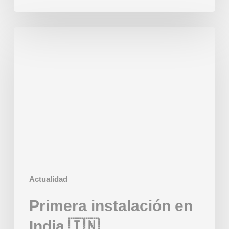
Primera
instalación
en
India
🇮🇳
Actualidad
Primera instalación en
India 🇮🇳