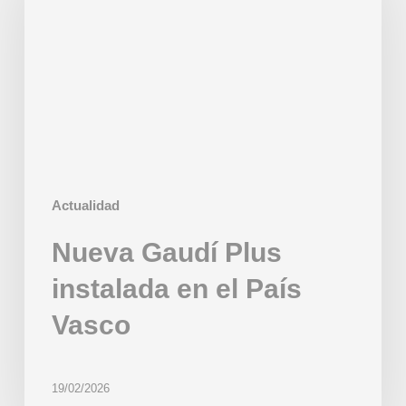
instalada
en
el
País
Vasco
Actualidad
Nueva Gaudí Plus
instalada en el País
Vasco
19/02/2026