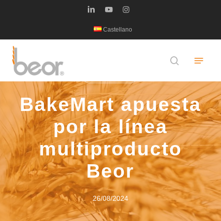
Skip
linkedin
youtube
instagram
to
Castellano
main
content
Menu
search
ACTUALIDAD
BakeMart apuesta
por la línea
multiproducto
Beor
26/08/2024