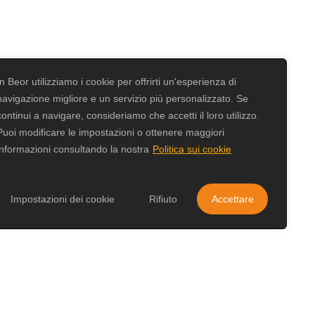
In Beor utilizziamo i cookie per offrirti un'esperienza di
navigazione migliore e un servizio più personalizzato. Se
continui a navigare, consideriamo che accetti il loro utilizzo.
Puoi modificare le impostazioni o ottenere maggiori
informazioni consultando la nostra
Politica sui cookie
Impostazioni dei cookie
Rifiuto
Accettare
 una vita