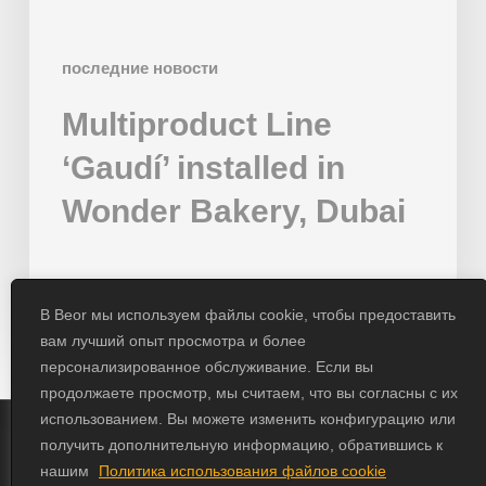
последние новости
Multiproduct Line
‘Gaudí’ installed in
Wonder Bakery, Dubai
01/02/2024
В Beor мы используем файлы cookie, чтобы предоставить
вам лучший опыт просмотра и более
персонализированное обслуживание. Если вы
продолжаете просмотр, мы считаем, что вы согласны с их
использованием. Вы можете изменить конфигурацию или
получить дополнительную информацию, обратившись к
© 2026 Beor.
Design by
Erika Loga
нашим
Политика использования файлов cookie