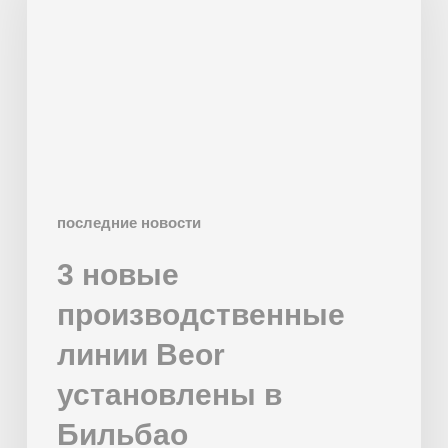
линии
Beor
установлены
в
Бильбао
последние новости
3 новые
производственные
линии Beor
установлены в
Бильбао