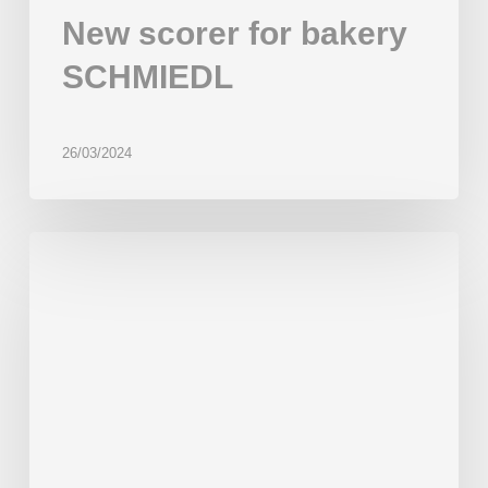
New scorer for bakery
SCHMIEDL
26/03/2024
Multiproduct
Line
‘Gaudí’
installed
in
Wonder
Bakery,
Dubai