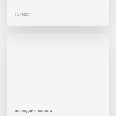
30/04/2024
New
scorer
for
bakery
SCHMIEDL
последние новости