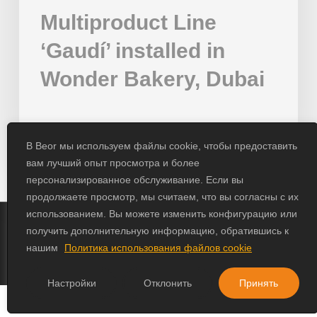
Multiproduct Line
‘Gaudí’ installed in
Wonder Bakery, Dubai
01/02/2024
В Beor мы используем файлы cookie, чтобы предоставить
вам лучший опыт просмотра и более
персонализированное обслуживание. Если вы
продолжаете просмотр, мы считаем, что вы согласны с их
использованием. Вы можете изменить конфигурацию или
получить дополнительную информацию, обратившись к
© 2026 Beor.
нашим
Политика использования файлов cookie
Design by
Erika Loga
Настройки
Отклонить
Принять