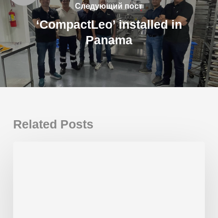
Следующий пост
‘CompactLeo’ installed in
Panama
Related Posts
3
новые
производственные
линии
Beor
установлены