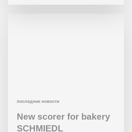
New
scorer
for
bakery
SCHMIEDL
последние новости
New scorer for bakery
SCHMIEDL