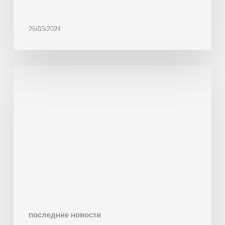
26/03/2024
Multiproduct
Line
‘Gaudí’
installed
in
Wonder
Bakery,
Dubai
последние новости