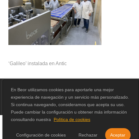
‘Galileo’ instalada en Antic
En Beor utilizamos cookies para aportarle una mejor
experiencia de navegación y un servicio más personalizado.
© 2026 Beor.
Design by
Erika Loga
Si continua navegando, consideramos que acepta su uso.
Puede cambiar la configuración u obtener más información
consultando nuestra
Política de cookies
Configuración de cookies
Rechazar
Aceptar