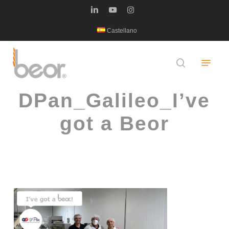
Skip
linkedin
youtube
instagram
to
Castellano
main
content
Menu
search
DPan_Galileo_I’ve
got a Beor