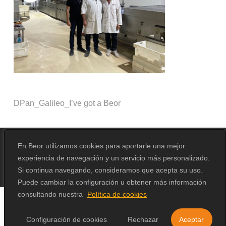
DPan_Galileo_I’ve got a Beor
En Beor utilizamos cookies para aportarle una mejor
experiencia de navegación y un servicio más personalizado.
© 2026 Beor.
Design by
Erika Loga
Si continua navegando, consideramos que acepta su uso.
Puede cambiar la configuración u obtener más información
consultando nuestra
Política de cookies
Configuración de cookies
Rechazar
Aceptar