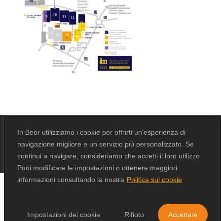
In Beor utilizziamo i cookie per offrirti un'esperienza di
navigazione migliore e un servizio più personalizzato. Se
© 2026 Beor.
Design by
Erika Loga
continui a navigare, consideriamo che accetti il loro utilizzo.
Puoi modificare le impostazioni o ottenere maggiori
informazioni consultando la nostra
Politica sui cookie
Impostazioni dei cookie
Rifiuto
Accettare