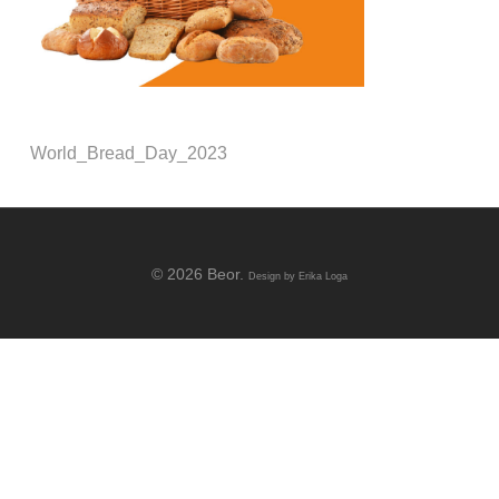
World_Bread_Day_2023
© 2026 Beor.
Design by
Erika Loga