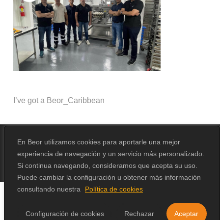
I’ve got a Beor_Caribbean
En Beor utilizamos cookies para aportarle una mejor
experiencia de navegación y un servicio más personalizado.
© 2026 Beor.
Design by
Erika Loga
Si continua navegando, consideramos que acepta su uso.
Puede cambiar la configuración u obtener más información
consultando nuestra
Política de cookies
Configuración de cookies
Rechazar
Aceptar